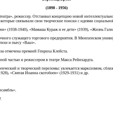
(1898 - 1956)
о театра», режиссер. Отстаивал концепцию новой интеллектуаль
которые связывали свои творческие поиски с идеями социальн
» (1938-1940), «Мамаша Кураж и ее дети» (1939), «Жизнь Галил
иточного служащего торгового предприятия. В Мюнхенском универ
тихи и пьесу «Ваал».
была отмечена премией Генриха Клейста.
рной частью и режиссером в театре Макса Рейнхардта.
ренческий и творческий переломы: увлекается марксизмом, сбл
928), «Святая Иоанна скотобоен» (1929-1931) и др.
нсамбль».
.