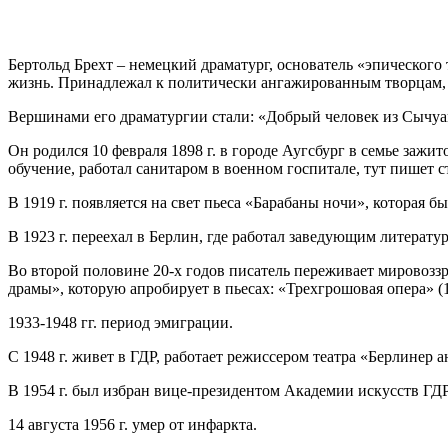
Бертольд Брехт – немецкий драматург, основатель «эпическог
жизнь. Принадлежал к политически ангажированным творцам, 
Вершинами его драматургии стали: «Добрый человек из Сычуани
Он родился 10 февраля 1898 г. в городе Аугсбург в семье заж
обучение, работал санитаром в военном госпитале, тут пишет с
В 1919 г. появляется на свет пьеса «Барабаны ночи», которая 
В 1923 г. переехал в Берлин, где работал заведующим литерату
Во второй половине 20-х годов писатель переживает мировозз
драмы», которую апробирует в пьесах: «Трехгрошовая опера» (1
1933-1948 гг. период эмиграции.
С 1948 г. живет в ГДР, работает режиссером театра «Берлинер а
В 1954 г. был избран вице-президентом Академии искусств ГДР
14 августа 1956 г. умер от инфаркта.