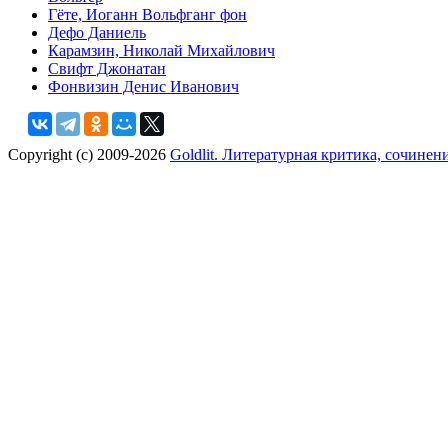
Гёте, Иоганн Вольфганг фон
Дефо Даниель
Карамзин, Николай Михайлович
Свифт Джонатан
Фонвизин Денис Иванович
Copyright (c) 2009-2026
Goldlit. Литературная критика, сочинен