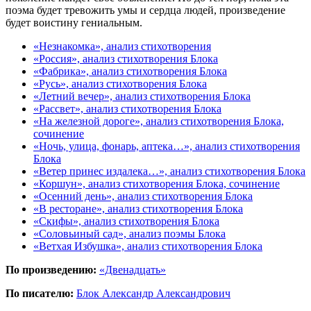
поэма будет тревожить умы и сердца людей, произведение
будет воистину гениальным.
«Незнакомка», анализ стихотворения
«Россия», анализ стихотворения Блока
«Фабрика», анализ стихотворения Блока
«Русь», анализ стихотворения Блока
«Летний вечер», анализ стихотворения Блока
«Рассвет», анализ стихотворения Блока
«На железной дороге», анализ стихотворения Блока,
сочинение
«Ночь, улица, фонарь, аптека…», анализ стихотворения
Блока
«Ветер принес издалека…», анализ стихотворения Блока
«Коршун», анализ стихотворения Блока, сочинение
«Осенний день», анализ стихотворения Блока
«В ресторане», анализ стихотворения Блока
«Скифы», анализ стихотворения Блока
«Соловьиный сад», анализ поэмы Блока
«Ветхая Избушка», анализ стихотворения Блока
По произведению:
«Двенадцать»
По писателю:
Блок Александр Александрович