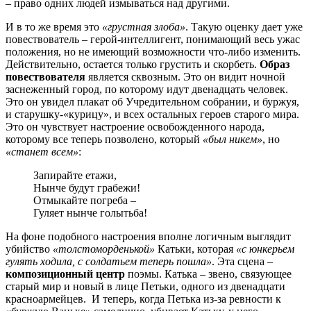
– право одних людей измываться над другими.
И в то же время это
«грустная злоба»
. Такую оценку дает уже
повествователь – герой-интеллигент, понимающий весь ужас
положения, но не имеющий возможности что-либо изменить.
Действительно, остается только грустить и скорбеть.
Образ
повествователя
является сквозным. Это он видит ночной
заснеженный город, по которому идут двенадцать человек.
Это он увидел плакат об Учредительном собрании, и буржуя,
и старушку-«курицу», и всех остальных героев старого мира.
Это он чувствует настроение освобожденного народа,
которому все теперь позволено, который
«был никем»
, но
«станет всем»
:
Запирайте етажи,
Нынче будут грабежи!
Отмыкайте погреба –
Гуляет нынче голытьба!
На фоне подобного настроения вполне логичным выглядит
убийство
«толстоморденькой»
Катьки, которая
«с юнкерьем
гулять ходила, с солдатьем теперь пошла»
. Эта сцена –
композиционный центр
поэмы. Катька – звено, связующее
старый мир и новый в лице Петьки, одного из двенадцати
красноармейцев. И теперь, когда Петька из-за ревности к