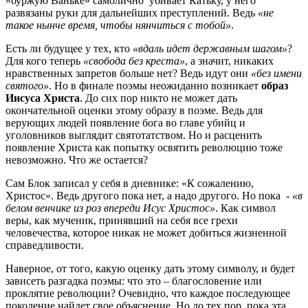
«буржую Ваньке» самолично убивает Катьку, у него
развязаны руки для дальнейших преступлений. Ведь
«не
такое нынче время, чтобы нянчиться с тобой»
.
Есть ли будущее у тех, кто
«вдаль идет державным шагом»
?
Для кого теперь
«свобода без креста»
, а значит, никаких
нравственных запретов больше нет? Ведь идут они
«без имени
святого»
. Но в финале поэмы неожиданно возникает
образ
Иисуса Христа
. До сих пор никто не может дать
окончательной оценки этому образу в поэме. Ведь для
верующих людей появление бога во главе убийц и
уголовников выглядит святотатством. Но и расценить
появление Христа как попытку освятить революцию тоже
невозможно. Что же остается?
Сам Блок записал у себя в дневнике: «К сожалению,
Христос». Ведь другого пока нет, а надо другого. Но пока -
«в
белом венчике из роз впереди Исус Христос»
. Как символ
веры, как мученик, принявший на себя все грехи
человечества, которое никак не может добиться жизненной
справедливости.
Наверное, от того, какую оценку дать этому символу, и будет
зависеть разгадка поэмы: что это – благословение или
проклятие революции? Очевидно, что каждое последующее
поколение найдет свое объяснение. Но до тех пор, пока эта