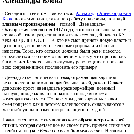
Александра Блока
«Сегодня я – гений!» - так написал
Александр Александрович
Блок
, поэт-символист, закончив работу над своим, пожалуй,
главным произведением
– поэмой «Двенадцать».
Октябрьская революция 1917 года, которой посвящена поэма,
стала событием, разделившим жизнь всех людей начала ХХ
века на ДО и ПОСЛЕ. Те, кто не смог принять новую власть и
ценности, установленные ею, эмигрировали из России
навсегда. Те же, кто остался, должны были раз и навсегда
определиться со своим отношением к тому, что произошло.
Символист Блок услышал «музыку революции» и призвал
всех современников последовать его примеру.
«Двенадцать» - эпическая поэма, отражающая картины
реальности и напоминающая больше калейдоскоп.
Сюжет
довольно прост: двенадцать красноармейцев, военный
патруль, поддерживают порядок в городе во время
комендантского часа. Но на самом деле картины-главки,
сменяющиеся, как в детском калейдоскопе, складываются в
масштабную панораму постреволюционных дней.
Начинается поэма с символического
образа ветра
– некоей
стихии, которая сметает все на своем пути, причем стихия эта
всеобъемлющая:
«Ветер на всем божьем свете»
. Несложно