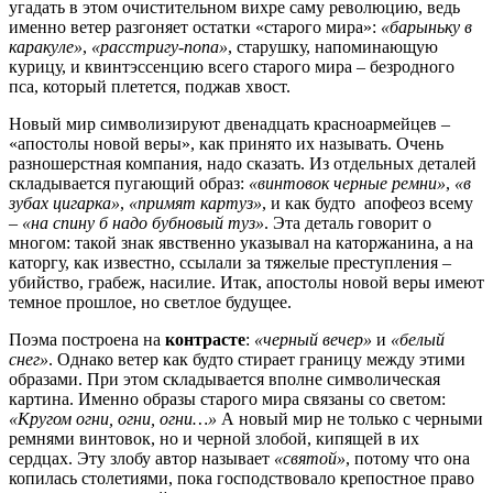
угадать в этом очистительном вихре саму революцию, ведь
именно ветер разгоняет остатки «старого мира»:
«барыньку в
каракуле»
,
«расстригу-попа»
, старушку, напоминающую
курицу, и квинтэссенцию всего старого мира – безродного
пса, который плетется, поджав хвост.
Новый мир символизируют двенадцать красноармейцев –
«апостолы новой веры», как принято их называть. Очень
разношерстная компания, надо сказать. Из отдельных деталей
складывается пугающий образ:
«винтовок черные ремни»
,
«в
зубах цигарка»
,
«примят картуз»
, и как будто апофеоз всему
–
«на спину б надо бубновый туз»
. Эта деталь говорит о
многом: такой знак явственно указывал на каторжанина, а на
каторгу, как известно, ссылали за тяжелые преступления –
убийство, грабеж, насилие. Итак, апостолы новой веры имеют
темное прошлое, но светлое будущее.
Поэма построена на
контрасте
:
«черный вечер»
и
«белый
снег»
. Однако ветер как будто стирает границу между этими
образами. При этом складывается вполне символическая
картина. Именно образы старого мира связаны со светом:
«Кругом огни, огни, огни…»
А новый мир не только с черными
ремнями винтовок, но и черной злобой, кипящей в их
сердцах. Эту злобу автор называет
«святой»
, потому что она
копилась столетиями, пока господствовало крепостное право