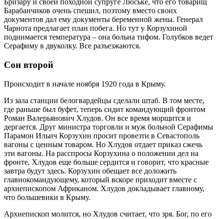
Бризару и своей походной супруге Люське, что его товарищ
Барабанчиков очень спешил, поэтому вместо своих
документов дал ему документы беременной жены. Генерал
Чарнота предлагает план побега. Но тут у Корзухиной
поднимается температура – она больна тифом. Голубков ведет
Серафиму в двуколку. Все разъезжаются.
Сон второй
Происходит в начале ноября 1920 года в Крыму.
Из зала станции белогвардейцы сделали штаб. В том месте,
где раньше был буфет, теперь сидит командующий фронтом
Роман Валерьянович Хлудов. Он все время морщится и
дергается. Друг министра торговли и муж больной Серафимы
Парамон Ильич Корзухин просит провезти в Севастополь
вагоны с ценным товаром. Но Хлудов отдает приказ сжечь
эти вагоны. На расспросы Корзухина о положении дел на
фронте, Хлудов еще больше сердится и говорит, что красные
завтра будут здесь. Корзухин обещает все доложить
главнокомандующему, который вскоре приходит вместе с
архиепископом Африканом. Хлудов докладывает главному,
что большевики в Крыму.
Архиепископ молится, но Хлудов считает, что зря. Бог, по его