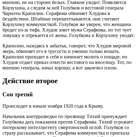
мнению, не на стороне белых. Главком уходит. Появляется
Корзухина, а следом за ней Голубков и вестовой генерала
Чарноты Крапилин. Серафима обвиняет Хлудова в
бездействии. Штабные перешептываются, они считают
Корзухину коммунисткой. Голубков же уверен, что женщина
бредит из-за тифа. Хлудов зовет мужа Серафимы, но тот чует
ловушку и отрекается от жены. Голубкова и Корзухину уводят.
Крапилин, находясь в забытьи, говорит, что Хлудов мировой
зверь, обвиняет его в трусости и умении только вешать.
Крапилин приходит в себя и начинает молить о пощаде, но
Хлудов отдает приказ отвести вестового на виселицу. Тот, по
мнению генерала, начал хорошо, а вот закончил плохо.
Действие второе
Сон третий
Происходит в начале ноября 1920 года в Крыму.
Начальник контрразведки по прозвищу Тихий принуждает
Голубкова дать показания против Серафимы. Тихий угрожает
питерскому интеллигенту смертоносной иглой. Голубков со
страху рассказывает, что Серафима коммунистка и приехала