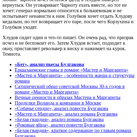
вернуться. Он уговаривает Чарноту ехать вместе, но тот не
хочет: генерал нормально относится к большевикам и не
испытывает ненависти к ним. Голубков хочет отдать Хлудову
медальон, но тот возвращает его паре, после чего Корзухина и
Голубков уходят.
Хлудов сидит один и что-то пишет. Он очень рад, что призрак
исчез и не беспокоит его. Затем Хлудов встает, подходит к
окну, приставляет револьвер к виску и нажимает на курок.
Темнота.
«Бег», анализ пьесы Булгакова
Ершалаимские главы в романе «Мастер и Маргарита»
«Мастер и Маргарита» - особенности жанра и структуры
романа
Сатирический образ советской Москвы 30-х годов в
романе «Мастер и Маргарита»
Вечные ценности в образах Мастера и Маргариты
Проделки Воланда и компании в Москве
«Собачье сердце», анализ повести Булгакова
«Мастер и Маргарита», анализ романа Булгакова
«Белая гвардия», анализ романа Булгакова
«Роковые яйца», анализ повести Булгакова
«Белая гвардия», краткое содержание по главам романа
Булгакова