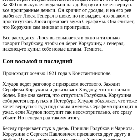
За 300 он выкупает медальон назад. Корзухин хочет вернуть
все проигранные деньги. Он кричит от досады, и на его рев
выбегает Люся. Генерал в шоке, но не выдает, что знаком с
проституткой. Люся презирает мужа Серафимы. Она считает,
что Корзухин сам виноват в проигрыше.
Все расходятся. Люся высовывается в окно и тихонько
говорит Голубкову, чтобы он берег Корзухину, а генерал,
наконец-то купил себе новые штаны. Темнота.
Сон восьмой и последний
Происходит осенью 1921 года в Константинополе.
Хлудов ведет разговор с призраком вестового. Заходит
Серафима Корзухина и доказывает Хлудову, что тот сильно
болен. Еще она кается, что отпустила Голубкова. Корзухина
собирается вернуться в Петербург. Хлудов объявляет, что тоже
хочет вернуться туда под своим именем. Серафима приходит в
ужас, если Хлудов поступит так неосмотрительно, его сразу
убьют. Но генерал рад такому итогу.
Беседу прерывает стук в дверь. Пришли Голубков и Чарнота.
Корзухина с Сергеем Павловичем признаются друг другу в
любви. Чарнота хочет остаться здесь, а Хлудов намерен