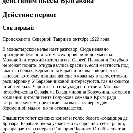
действиям пьесы Булгакова
Действие первое
Сон первый
Происходит в Северной Таврии в октябре 1920 года.
В монастырской келье идет разговор. Сюда недавно
приходили буденовцы и у всех проверили документы.
Молодой питерский интеллигент Сергей Павлович Голубков
не может понять: откуда взялись красные, если местность под
властью белых. Беременная Барабанчикова говорит, что
генерал, которому пришла депеша о красных в тылу, отложил
расшифровку. У Барабанчиковой интересуются, где находится
штаб генерала Чарноты, но она уходит от ответа. Молодая
петербурженка Серафима Владимировна Корзухина, которая в
компании интеллигента Голубкова бежала в Крым ради
встречи с мужем, предлагает вызвать акушерку для
беременной мадам, но та отказывается.
Слышится топот конских копыт и голос белого командира де
Бризара. Барабанчикова узнает его и, сбросив с себя тряпки,
превращается в генерала Григория Чарноту. Он объясняет де