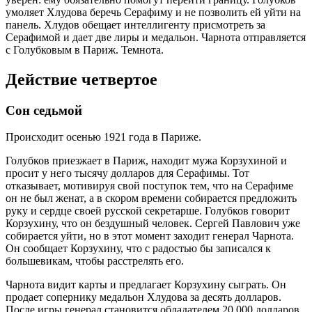
умоляет Хлудова беречь Серафиму и не позволить ей уйти на
панель. Хлудов обещает интеллигенту присмотреть за
Серафимой и дает две лиры и медальон. Чарнота отправляется
с Голубковым в Париж. Темнота.
Действие четвертое
Сон седьмой
Происходит осенью 1921 года в Париже.
Голубков приезжает в Париж, находит мужа Корзухиной и
просит у него тысячу долларов для Серафимы. Тот
отказывает, мотивируя свой поступок тем, что на Серафиме
он не был женат, а в скором времени собирается предложить
руку и сердце своей русской секретарше. Голубков говорит
Корзухину, что он бездушный человек. Сергей Павлович уже
собирается уйти, но в этот момент заходит генерал Чарнота.
Он сообщает Корзухину, что с радостью бы записался к
большевикам, чтобы расстрелять его.
Чарнота видит карты и предлагает Корзухину сыграть. Он
продает сопернику медальон Хлудова за десять долларов.
После игры генерал становится обладателем 20 000 долларов.