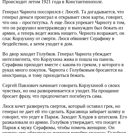
Происходит летом 1921 года в Константинополе.
Генерал Чарнота поссорился с Люсей. Та догадывается, что
генерал деньги проиграл и открывает свои карты, говорит,
что она – проститутка. А еще Люся упрекает Чарноту в том,
что он разрушил контрразведку и вынужден был бежать из
армии, а теперь ведет жизнь нищего. Чернота возражает, он
спас Корзухину от смерти. Люся обвиняет Серафиму в
бездействии, а затем уходит в дом.
Во двор заходит Голубков. Генерал Чарнота убеждает
интеллигента, что Корзухина жива и пошла на панель.
Серафима приходит вместе с каким-то греком, у которого в
руках много покупок. Чарнота с Голубковым бросаются на
иностранца, и тому приходиться бежать.
Сергей Павлович начинает говорить Корзухиной о своих
чувствах, но она разворачивается и уходит. На прощание
бросает фразу, что предпочитает погибнуть сама.
Люся хочет развернуть сверток, который оставил грек, но
генерал не дает ей это сделать. Красавица забирает шляпу и
говорит, что уедет в Париж. Заходит Хлудов в штатском. Его
разжаловали из армии. Голубков утверждает, что поедет в
Париж к мужу Серафимы, чтобы помочь женщине. Он
уверен: ему обязательно помогут перейти границу. Голубков