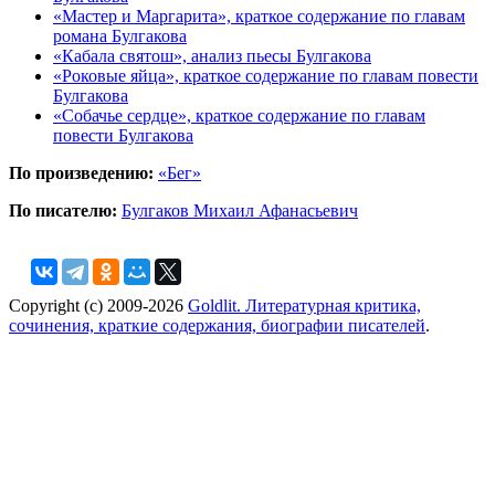
«Мастер и Маргарита», краткое содержание по главам
романа Булгакова
«Кабала святош», анализ пьесы Булгакова
«Роковые яйца», краткое содержание по главам повести
Булгакова
«Собачье сердце», краткое содержание по главам
повести Булгакова
По произведению:
«Бег»
По писателю:
Булгаков Михаил Афанасьевич
Copyright (c) 2009-2026
Goldlit. Литературная критика,
сочинения, краткие содержания, биографии писателей
.