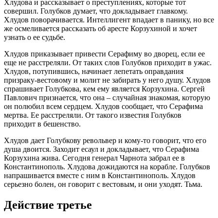
Хлудова и рассказывает о преступлениях, которые тот
совершил. Голубков думает, что докладывает главкому.
Хлудов поворачивается. Интеллигент впадает в панику, но все
же осмеливается рассказать об аресте Корзухиной и хочет
узнать о ее судьбе.
Хлудов приказывает привести Серафиму во дворец, если ее
еще не расстреляли. От таких слов Голубков приходит в ужас.
Хлудов, потупившись, начинает лепетать оправдания
призраку-вестовому и молит не забирать у него душу. Хлудов
спрашивает Голубкова, кем ему является Корзухина. Сергей
Павлович признается, что она – случайная знакомая, которую
он полюбил всем сердцем. Хлудов сообщает, что Серафима
мертва. Ее расстреляли. От такого известия Голубков
приходит в бешенство.
Хлудов дает Голубкову револьвер и кому-то говорит, что его
душа двоится. Заходит есаул и докладывает, что Серафима
Корзухина жива. Сегодня генерал Чарнота забрал ее в
Константинополь. Хлудова дожидаются на корабле. Голубков
напрашивается вместе с ним в Константинополь. Хлудов
серьезно болен, он говорит с вестовым, и они уходят. Тьма.
Действие третье