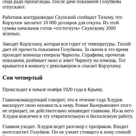
сюда ради пропаганды. После дачи показаний Голубкова
отпускают.
Работник контрразведки Скунский сообщает Тихому, что
Корзухин заплатит 10 000 долларов для откупа. Из этой
суммы начальник готов «отстегнуть» Скунскому 2000
зеленых.
Заводят Корзухину, которая вся горит от температуры. Тихий
дает ей прочесть показания Голубкова. За окном в это время
проходит конница генерала Чарноты. Серафима, прочитав
показания, разбивает окно и зовет Чарноту на помощь. Тот
врывается в комнату с револьвером и спасает Корзухину.
Сон четвертый
Происходит в начале ноября 1920 года в Крыму.
Главнокомандующий говорит, что в течение года Хлудов
маскирует свою ненависть к нему. Роман Валерьянович этого
не отрицает, он действительно ненавидит главкома. Из-за него
Хлудов вовлечен в эту отвратительную и бесполезную работу.
Главком уходит. Хлудов ведет разговор с призраком. Входит
интеллигент Голубков. Он не узнает стоящего к нему спиной