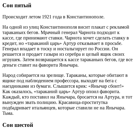
Сон пятый
Происходит летом 1921 года в Константинополе.
На одной из улиц Константинополя висит плакат с рекламой
тараканьих бегов. Мрачный генерал Чарнота подходит к
кассе, где принимают ставки. Чарнота хочет сделать ставку в
кредит, но «тараканий царь» Артур отказывает в просьбе.
Генерал впадает в тоску и ностальгирует по России. Он
решается и продает газыри из серебра и целый ящик своих
игрушек. Затем возвращается к кассе тараканьих бегов, где все
деньги ставит на фаворита Янычара.
Народ собирается на зрелище. Тараканы, которые обитают в
ящике под наблюдением профессора, выходят на бега с
наездниками из бумаги. Слышится крик: «Янычар сбоит!»
Как оказалось, «тараканий царь» Артур опоил фаворита.
Каждый, кто поставил на Янычара, бросается на Артура, и тот
вынужден звать полицию. Красавица-проститутка
подбадривает итальянцев, которые ставили не на Янычара.
Тьма.
Сон шестой