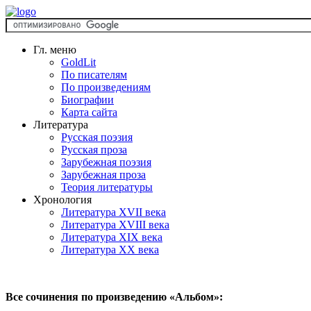
Гл. меню
GoldLit
По писателям
По произведениям
Биографии
Карта сайта
Литература
Русская поэзия
Русская проза
Зарубежная поэзия
Зарубежная проза
Теория литературы
Хронология
Литература XVII века
Литература XVIII века
Литература XIX века
Литература XX века
Все сочинения по произведению «Альбом»: