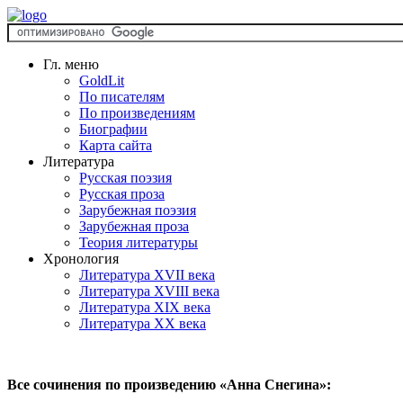
Гл. меню
GoldLit
По писателям
По произведениям
Биографии
Карта сайта
Литература
Русская поэзия
Русская проза
Зарубежная поэзия
Зарубежная проза
Теория литературы
Хронология
Литература XVII века
Литература XVIII века
Литература XIX века
Литература XX века
Все сочинения по произведению «Анна Снегина»: