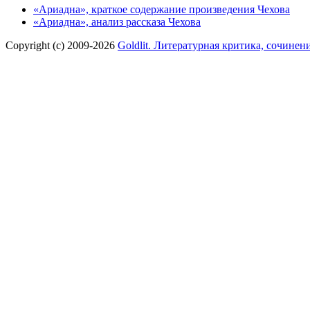
«Ариадна», краткое содержание произведения Чехова
«Ариадна», анализ рассказа Чехова
Copyright (c) 2009-2026
Goldlit. Литературная критика, сочинен