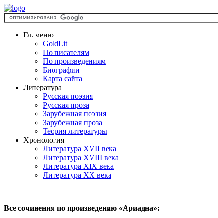
Гл. меню
GoldLit
По писателям
По произведениям
Биографии
Карта сайта
Литература
Русская поэзия
Русская проза
Зарубежная поэзия
Зарубежная проза
Теория литературы
Хронология
Литература XVII века
Литература XVIII века
Литература XIX века
Литература XX века
Все сочинения по произведению «Ариадна»: