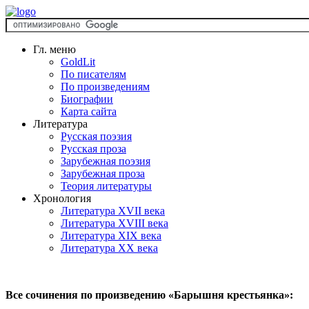
Гл. меню
GoldLit
По писателям
По произведениям
Биографии
Карта сайта
Литература
Русская поэзия
Русская проза
Зарубежная поэзия
Зарубежная проза
Теория литературы
Хронология
Литература XVII века
Литература XVIII века
Литература XIX века
Литература XX века
Все сочинения по произведению «Барышня крестьянка»: