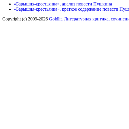
«Барышня-крестьянка», анализ повести Пушкина
«Барышня-крестьянка», краткое содержание повести Пу
Copyright (c) 2009-2026
Goldlit. Литературная критика, сочинен