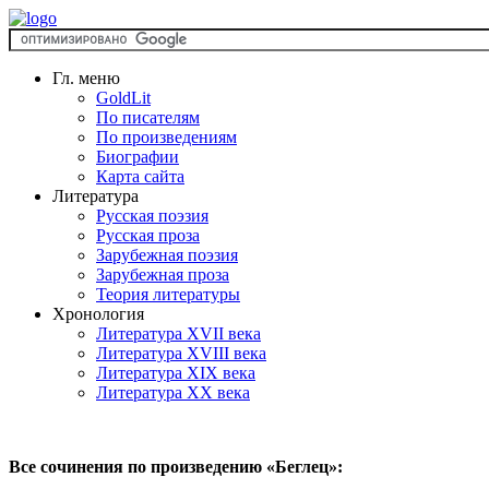
Гл. меню
GoldLit
По писателям
По произведениям
Биографии
Карта сайта
Литература
Русская поэзия
Русская проза
Зарубежная поэзия
Зарубежная проза
Теория литературы
Хронология
Литература XVII века
Литература XVIII века
Литература XIX века
Литература XX века
Все сочинения по произведению «Беглец»: