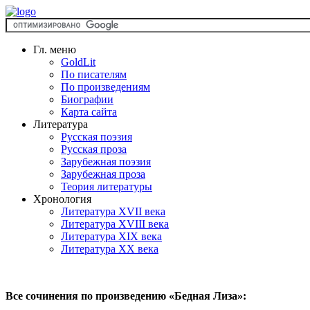
Гл. меню
GoldLit
По писателям
По произведениям
Биографии
Карта сайта
Литература
Русская поэзия
Русская проза
Зарубежная поэзия
Зарубежная проза
Теория литературы
Хронология
Литература XVII века
Литература XVIII века
Литература XIX века
Литература XX века
Все сочинения по произведению «Бедная Лиза»: