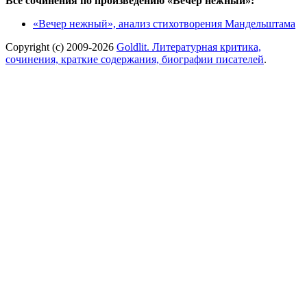
Все сочинения по произведению «Вечер нежный»:
«Вечер нежный», анализ стихотворения Мандельштама
Copyright (c) 2009-2026
Goldlit. Литературная критика,
сочинения, краткие содержания, биографии писателей
.