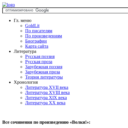
Гл. меню
GoldLit
По писателям
По произведениям
Биографии
Карта сайта
Литература
Русская поэзия
Русская проза
Зарубежная поэзия
Зарубежная проза
Теория литературы
Хронология
Литература XVII века
Литература XVIII века
Литература XIX века
Литература XX века
Все сочинения по произведению «Волки!»: