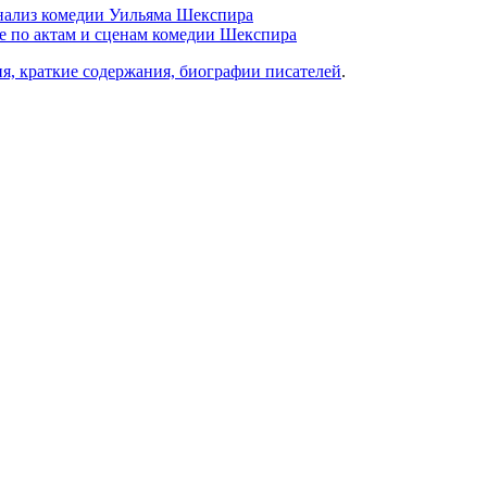
анализ комедии Уильяма Шекспира
ие по актам и сценам комедии Шекспира
ия, краткие содержания, биографии писателей
.