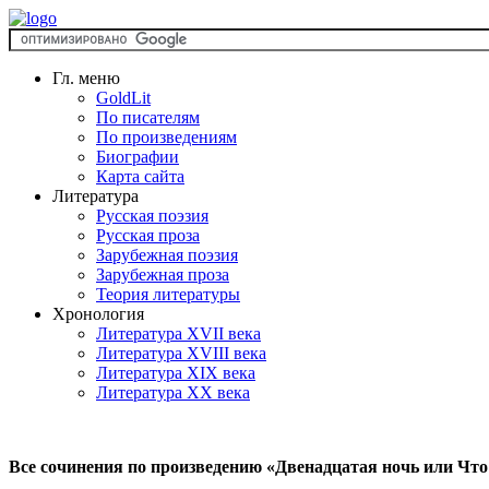
Гл. меню
GoldLit
По писателям
По произведениям
Биографии
Карта сайта
Литература
Русская поэзия
Русская проза
Зарубежная поэзия
Зарубежная проза
Теория литературы
Хронология
Литература XVII века
Литература XVIII века
Литература XIX века
Литература XX века
Все сочинения по произведению «Двенадцатая ночь или Что