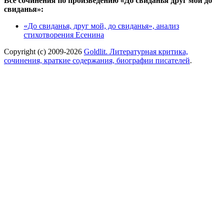
Все сочинения по произведению «До свиданья друг мой до
свиданья»:
«До свиданья, друг мой, до свиданья», анализ
стихотворения Есенина
Copyright (c) 2009-2026
Goldlit. Литературная критика,
сочинения, краткие содержания, биографии писателей
.