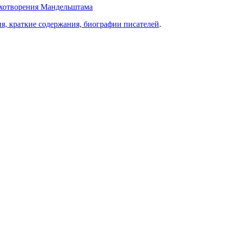
тихотворения Мандельштама
ия, краткие содержания, биографии писателей
.