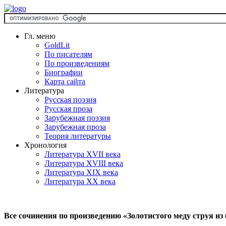
Гл. меню
GoldLit
По писателям
По произведениям
Биографии
Карта сайта
Литература
Русская поэзия
Русская проза
Зарубежная поэзия
Зарубежная проза
Теория литературы
Хронология
Литература XVII века
Литература XVIII века
Литература XIX века
Литература XX века
Все сочинения по произведению «Золотистого меду струя из