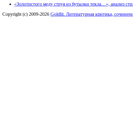
«Золотистого меду струя из бутылки текла…», анализ с
Copyright (c) 2009-2026
Goldlit. Литературная критика, сочинен