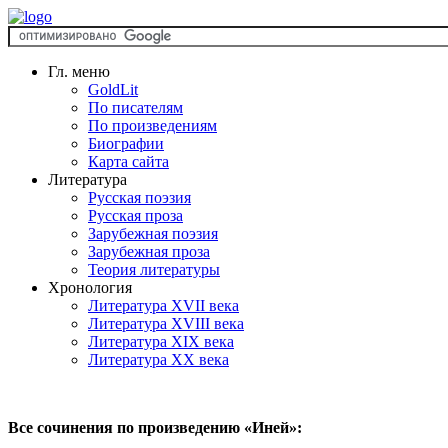
Гл. меню
GoldLit
По писателям
По произведениям
Биографии
Карта сайта
Литература
Русская поэзия
Русская проза
Зарубежная поэзия
Зарубежная проза
Теория литературы
Хронология
Литература XVII века
Литература XVIII века
Литература XIX века
Литература XX века
Все сочинения по произведению «Иней»: