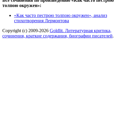
Все сочинения по произведению «Как часто пестрою
толпою окружен»:
«Как часто пестрою толпою окружен», анализ
стихотворения Лермонтова
Copyright (c) 2009-2026
Goldlit. Литературная критика,
сочинения, краткие содержания, биографии писателей
.