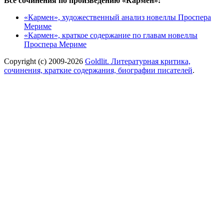
Все сочинения по произведению «Кармен»:
«Кармен», художественный анализ новеллы Проспера
Мериме
«Кармен», краткое содержание по главам новеллы
Проспера Мериме
Copyright (c) 2009-2026
Goldlit. Литературная критика,
сочинения, краткие содержания, биографии писателей
.