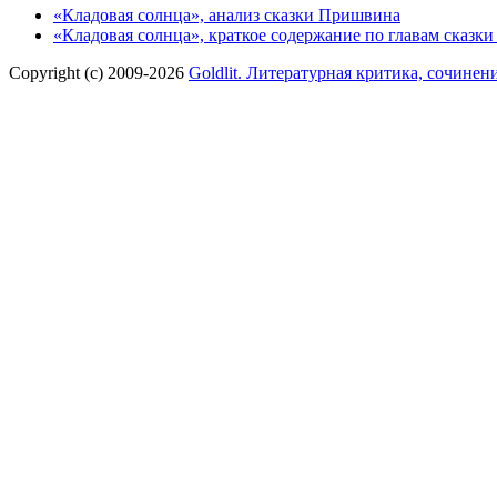
«Кладовая солнца», анализ сказки Пришвина
«Кладовая солнца», краткое содержание по главам сказк
Copyright (c) 2009-2026
Goldlit. Литературная критика, сочинен