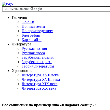
Гл. меню
GoldLit
По писателям
По произведениям
Биографии
Карта сайта
Литература
Русская поэзия
Русская проза
Зарубежная поэзия
Зарубежная проза
Теория литературы
Хронология
Литература XVII века
Литература XVIII века
Литература XIX века
Литература XX века
Все сочинения по произведению «Кладовая солнца»: