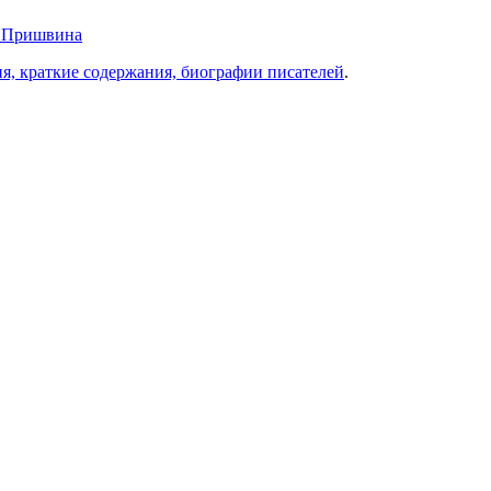
и Пришвина
ия, краткие содержания, биографии писателей
.