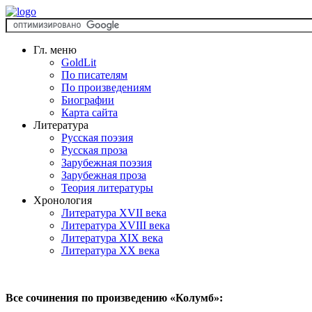
Гл. меню
GoldLit
По писателям
По произведениям
Биографии
Карта сайта
Литература
Русская поэзия
Русская проза
Зарубежная поэзия
Зарубежная проза
Теория литературы
Хронология
Литература XVII века
Литература XVIII века
Литература XIX века
Литература XX века
Все сочинения по произведению «Колумб»: