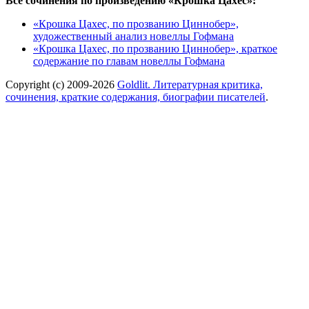
Все сочинения по произведению «Крошка Цахес»:
«Крошка Цахес, по прозванию Циннобер»,
художественный анализ новеллы Гофмана
«Крошка Цахес, по прозванию Циннобер», краткое
содержание по главам новеллы Гофмана
Copyright (c) 2009-2026
Goldlit. Литературная критика,
сочинения, краткие содержания, биографии писателей
.