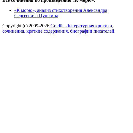
Все сочинения по произведению «К морю»:
«К морю», анализ стихотворения Александра
Сергеевича Пушкина
Copyright (c) 2009-2026
Goldlit. Литературная критика,
сочинения, краткие содержания, биографии писателей
.