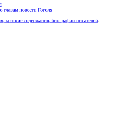
я
о главам повести Гоголя
ия, краткие содержания, биографии писателей
.