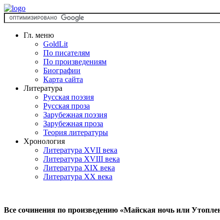
Гл. меню
GoldLit
По писателям
По произведениям
Биографии
Карта сайта
Литература
Русская поэзия
Русская проза
Зарубежная поэзия
Зарубежная проза
Теория литературы
Хронология
Литература XVII века
Литература XVIII века
Литература XIX века
Литература XX века
Все сочинения по произведению «Майская ночь или Утопле