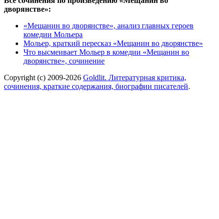
Все сочинения по произведению «Мещанин во
дворянстве»:
«Мещанин во дворянстве», анализ главных героев
комедии Мольера
Мольер, краткий пересказ «Мещанин во дворянстве»
Что высмеивает Мольер в комедии «Мещанин во
дворянстве», сочинение
Copyright (c) 2009-2026
Goldlit. Литературная критика,
сочинения, краткие содержания, биографии писателей
.