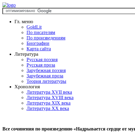
Гл. меню
GoldLit
По писателям
По произведениям
Биографии
Карта сайта
Литература
Русская поэзия
Русская проза
Зарубежная поэзия
Зарубежная проза
Теория литературы
Хронология
Литература XVII века
Литература XVIII века
Литература XIX века
Литература XX века
Все сочинения по произведению «Надрывается сердце от му