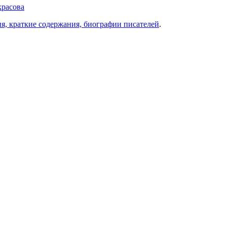
красова
ия, краткие содержания, биографии писателей
.