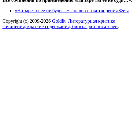
Все сочинения по произведению «На заре ты ее не буди…»:
«На заре ты ее не буди…», анализ стихотворения Фета
Copyright (c) 2009-2026
Goldlit. Литературная критика,
сочинения, краткие содержания, биографии писателей
.