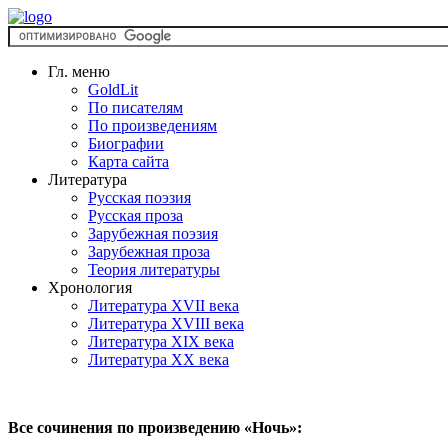
Гл. меню
GoldLit
По писателям
По произведениям
Биографии
Карта сайта
Литература
Русская поэзия
Русская проза
Зарубежная поэзия
Зарубежная проза
Теория литературы
Хронология
Литература XVII века
Литература XVIII века
Литература XIX века
Литература XX века
Все сочинения по произведению «Ночь»: