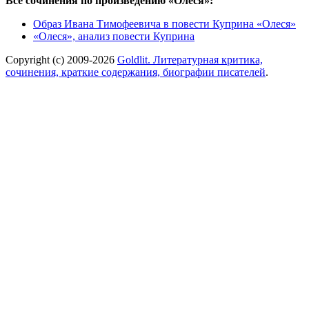
Все сочинения по произведению «Олеся»:
Образ Ивана Тимофеевича в повести Куприна «Олеся»
«Олеся», анализ повести Куприна
Copyright (c) 2009-2026
Goldlit. Литературная критика,
сочинения, краткие содержания, биографии писателей
.