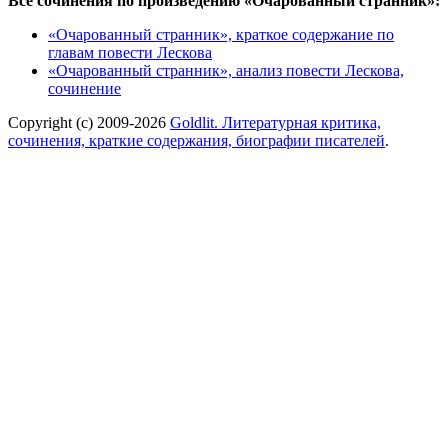
Все сочинения по произведению «Очарованный странник»:
«Очарованный странник», краткое содержание по
главам повести Лескова
«Очарованный странник», анализ повести Лескова,
сочинение
Copyright (c) 2009-2026
Goldlit. Литературная критика,
сочинения, краткие содержания, биографии писателей
.