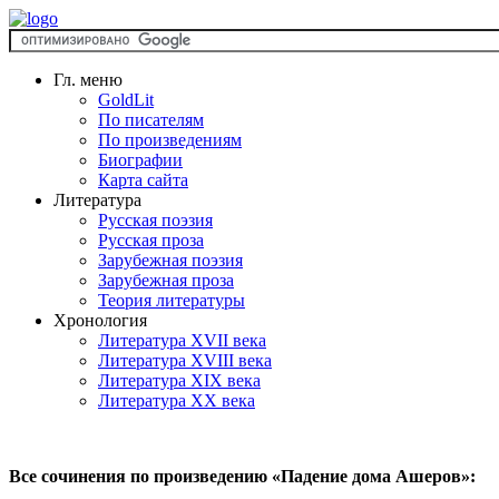
Гл. меню
GoldLit
По писателям
По произведениям
Биографии
Карта сайта
Литература
Русская поэзия
Русская проза
Зарубежная поэзия
Зарубежная проза
Теория литературы
Хронология
Литература XVII века
Литература XVIII века
Литература XIX века
Литература XX века
Все сочинения по произведению «Падение дома Ашеров»: