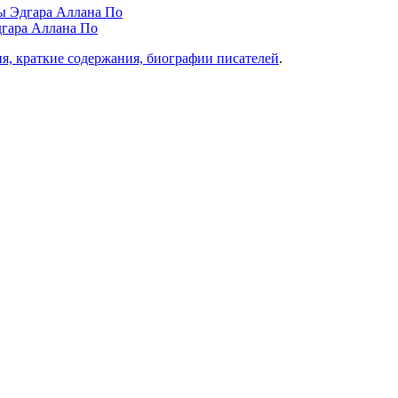
ы Эдгара Аллана По
дгара Аллана По
ия, краткие содержания, биографии писателей
.