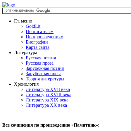
Гл. меню
GoldLit
По писателям
По произведениям
Биографии
Карта сайта
Литература
Русская поэзия
Русская проза
Зарубежная поэзия
Зарубежная проза
Теория литературы
Хронология
Литература XVII века
Литература XVIII века
Литература XIX века
Литература XX века
Все сочинения по произведению «Памятник»: