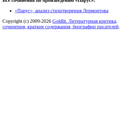
Все сочинения по произведению «Парус»:
«Парус», анализ стихотворения Лермонтова
Copyright (c) 2009-2026
Goldlit. Литературная критика,
сочинения, краткие содержания, биографии писателей
.