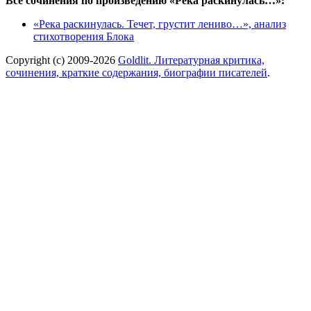
Все сочинения по произведению «Река раскинулась…»:
«Река раскинулась. Течет, грустит лениво…», анализ
стихотворения Блока
Copyright (c) 2009-2026
Goldlit. Литературная критика,
сочинения, краткие содержания, биографии писателей
.