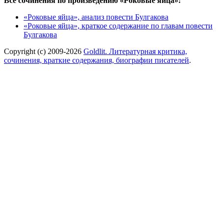
Все сочинения по произведению «Роковые яйца»:
«Роковые яйца», анализ повести Булгакова
«Роковые яйца», краткое содержание по главам повести
Булгакова
Copyright (c) 2009-2026
Goldlit. Литературная критика,
сочинения, краткие содержания, биографии писателей
.