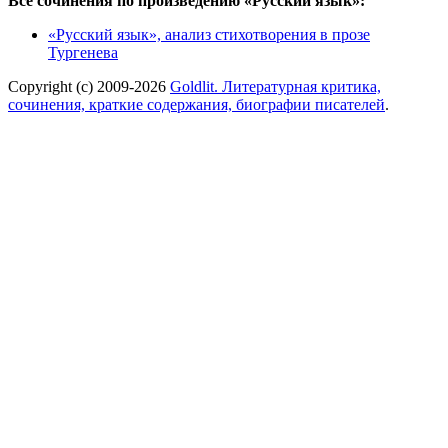
Все сочинения по произведению «Русский язык»:
«Русский язык», анализ стихотворения в прозе
Тургенева
Copyright (c) 2009-2026
Goldlit. Литературная критика,
сочинения, краткие содержания, биографии писателей
.