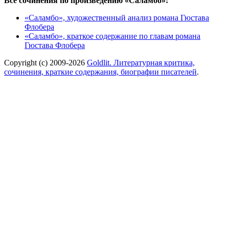
Все сочинения по произведению «Саламбо»:
«Саламбо», художественный анализ романа Гюстава
Флобера
«Саламбо», краткое содержание по главам романа
Гюстава Флобера
Copyright (c) 2009-2026
Goldlit. Литературная критика,
сочинения, краткие содержания, биографии писателей
.