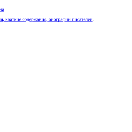
на
ия, краткие содержания, биографии писателей
.