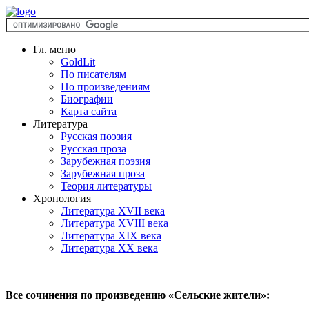
Гл. меню
GoldLit
По писателям
По произведениям
Биографии
Карта сайта
Литература
Русская поэзия
Русская проза
Зарубежная поэзия
Зарубежная проза
Теория литературы
Хронология
Литература XVII века
Литература XVIII века
Литература XIX века
Литература XX века
Все сочинения по произведению «Сельские жители»: