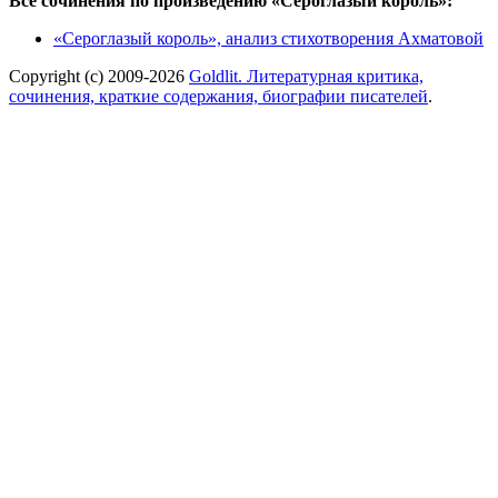
Все сочинения по произведению «Сероглазый король»:
«Сероглазый король», анализ стихотворения Ахматовой
Copyright (c) 2009-2026
Goldlit. Литературная критика,
сочинения, краткие содержания, биографии писателей
.