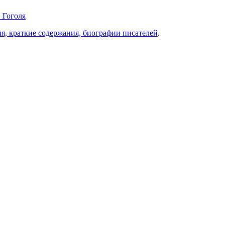
 Гоголя
ия, краткие содержания, биографии писателей
.