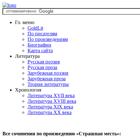
Гл. меню
GoldLit
По писателям
По произведениям
Биографии
Карта сайта
Литература
Русская поэзия
Русская проза
Зарубежная поэзия
Зарубежная проза
Теория литературы
Хронология
Литература XVII века
Литература XVIII века
Литература XIX века
Литература XX века
Все сочинения по произведению «Страшная месть»: