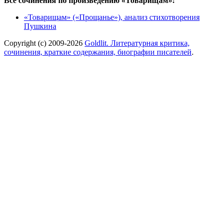
Все сочинения по произведению «Товарищам»:
«Товарищам» («Прощанье»), анализ стихотворения
Пушкина
Copyright (c) 2009-2026
Goldlit. Литературная критика,
сочинения, краткие содержания, биографии писателей
.