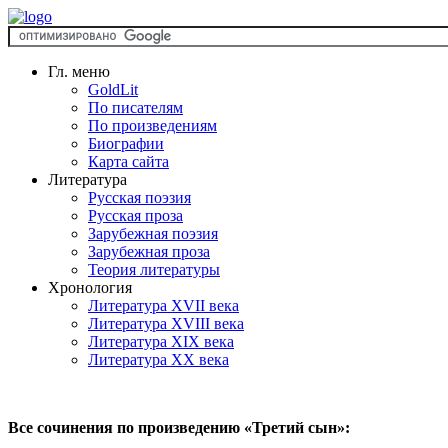
Гл. меню
GoldLit
По писателям
По произведениям
Биографии
Карта сайта
Литература
Русская поэзия
Русская проза
Зарубежная поэзия
Зарубежная проза
Теория литературы
Хронология
Литература XVII века
Литература XVIII века
Литература XIX века
Литература XX века
Все сочинения по произведению «Третий сын»: