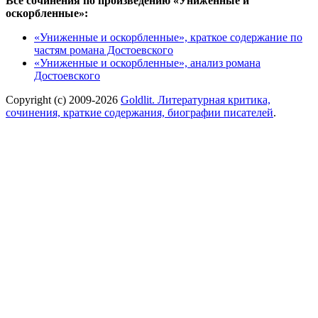
Все сочинения по произведению «Униженные и
оскорбленные»:
«Униженные и оскорбленные», краткое содержание по
частям романа Достоевского
«Униженные и оскорбленные», анализ романа
Достоевского
Copyright (c) 2009-2026
Goldlit. Литературная критика,
сочинения, краткие содержания, биографии писателей
.