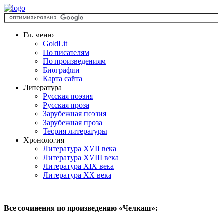
Гл. меню
GoldLit
По писателям
По произведениям
Биографии
Карта сайта
Литература
Русская поэзия
Русская проза
Зарубежная поэзия
Зарубежная проза
Теория литературы
Хронология
Литература XVII века
Литература XVIII века
Литература XIX века
Литература XX века
Все сочинения по произведению «Челкаш»: