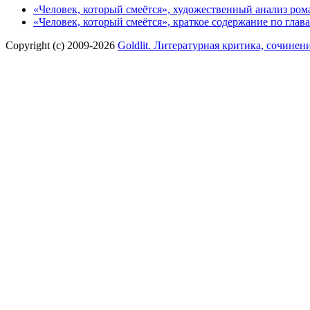
«Человек, который смеётся», художественный анализ ро
«Человек, который смеётся», краткое содержание по гла
Copyright (c) 2009-2026
Goldlit. Литературная критика, сочинен