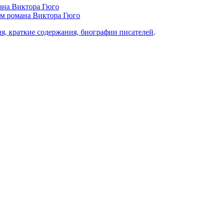
мана Виктора Гюго
вам романа Виктора Гюго
ия, краткие содержания, биографии писателей
.