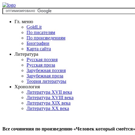
Гл. меню
GoldLit
По писателям
По произведениям
Биографии
Карта сайта
Литература
Русская поэзия
Русская проза
Зарубежная поэзия
Зарубежная проза
Теория литературы
Хронология
Литература XVII века
Литература XVIII века
Литература XIX века
Литература XX века
Все сочинения по произведению «Человек который смеётся»