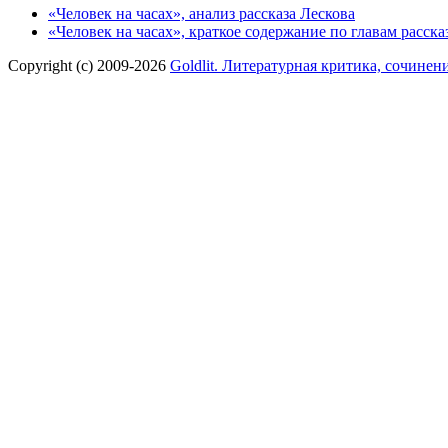
«Человек на часах», анализ рассказа Лескова
«Человек на часах», краткое содержание по главам расска
Copyright (c) 2009-2026
Goldlit. Литературная критика, сочинен