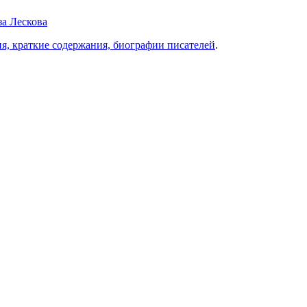
за Лескова
ия, краткие содержания, биографии писателей
.