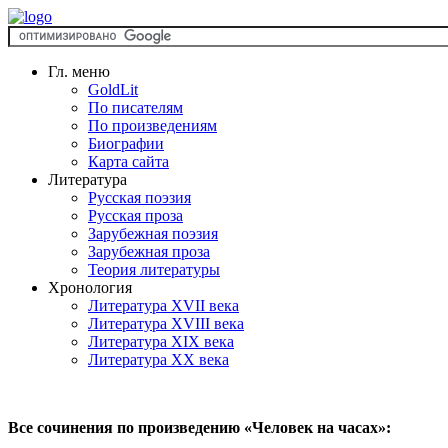
Гл. меню
GoldLit
По писателям
По произведениям
Биографии
Карта сайта
Литература
Русская поэзия
Русская проза
Зарубежная поэзия
Зарубежная проза
Теория литературы
Хронология
Литература XVII века
Литература XVIII века
Литература XIX века
Литература XX века
Все сочинения по произведению «Человек на часах»: