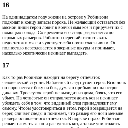
16
На одиннадцатом году жизни на острове у Робинзона
подходят к концу запасы пороха. Не желающий оставаться без
мясной пищи герой ловит в волчьи ямы коз и приручает их с
помощью голода. Со временем его стадо разрастается до
огромных размеров. Робинзон перестаёт испытывать
недостаток в мясе и чувствует себя почти счастливым. Он
полностью переодевается в звериные шкуры и понимает,
насколько экзотически начинает выглядеть.
17
Как-то раз Робинзон находит на берегу отпечаток
человеческой ступни. Найденный след пугает героя. Всю ночь
он ворочается с боку на бок, думая о прибывших на остров
дикарях. Трое суток герой не выходит из дома, боясь, что его
убьют. На четвёртые он отправляется доить коз и начинает
убеждать себя в том, что виденный след принадлежит ему
самому. Чтобы удостовериться в этом, герой возвращается на
берег, сличает следы и понимает, что размер его ноги меньше
размера оставленного отпечатка. В порыве страха Робинзон
решает сломать загон и распустить коз, а также уничтожить