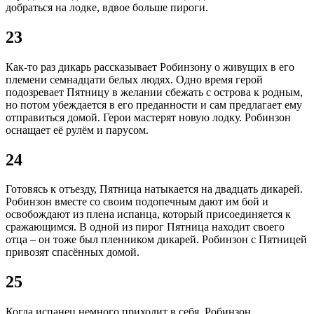
добраться на лодке, вдвое больше пироги.
23
Как-то раз дикарь рассказывает Робинзону о живущих в его
племени семнадцати белых людях. Одно время герой
подозревает Пятницу в желании сбежать с острова к родным,
но потом убеждается в его преданности и сам предлагает ему
отправиться домой. Герои мастерят новую лодку. Робинзон
оснащает её рулём и парусом.
24
Готовясь к отъезду, Пятница натыкается на двадцать дикарей.
Робинзон вместе со своим подопечным дают им бой и
освобождают из плена испанца, который присоединяется к
сражающимся. В одной из пирог Пятница находит своего
отца – он тоже был пленником дикарей. Робинзон с Пятницей
привозят спасённых домой.
25
Когда испанец немного приходит в себя, Робинзон