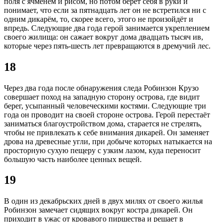
поля с ячменём и рисом, но потом берёт себя в руки и
понимает, что если за пятнадцать лет он не встретился ни с
одним дикарём, то, скорее всего, этого не произойдёт и
впредь. Следующие два года герой занимается укреплением
своего жилища: он сажает вокруг дома двадцать тысяч ив,
которые через пять-шесть лет превращаются в дремучий лес.
18
Через два года после обнаружения следа Робинзон Крузо
совершает поход на западную сторону острова, где видит
берег, усыпанный человеческими костями. Следующие три
года он проводит на своей стороне острова. Герой перестаёт
заниматься благоустройством дома, старается не стрелять,
чтобы не привлекать к себе внимания дикарей. Он заменяет
дрова на древесные угли, при добыче которых натыкается на
просторную сухую пещеру с узким лазом, куда переносит
большую часть наиболее ценных вещей.
19
В один из декабрьских дней в двух милях от своего жилья
Робинзон замечает сидящих вокруг костра дикарей. Он
приходит в ужас от кровавого пиршества и решает в