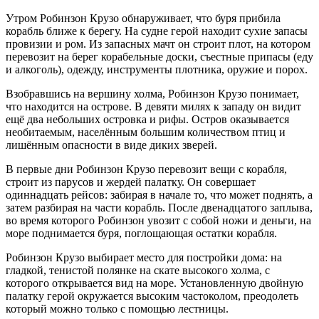
Утром Робинзон Крузо обнаруживает, что буря прибила
корабль ближе к берегу. На судне герой находит сухие запасы
провизии и ром. Из запасных мачт он строит плот, на котором
перевозит на берег корабельные доски, съестные припасы (еду
и алкоголь), одежду, инструменты плотника, оружие и порох.
Взобравшись на вершину холма, Робинзон Крузо понимает,
что находится на острове. В девяти милях к западу он видит
ещё два небольших островка и рифы. Остров оказывается
необитаемым, населённым большим количеством птиц и
лишённым опасности в виде диких зверей.
В первые дни Робинзон Крузо перевозит вещи с корабля,
строит из парусов и жердей палатку. Он совершает
одиннадцать рейсов: забирая в начале то, что может поднять, а
затем разбирая на части корабль. После двенадцатого заплыва,
во время которого Робинзон увозит с собой ножи и деньги, на
море поднимается буря, поглощающая остатки корабля.
Робинзон Крузо выбирает место для постройки дома: на
гладкой, тенистой полянке на скате высокого холма, с
которого открывается вид на море. Установленную двойную
палатку герой окружается высоким частоколом, преодолеть
который можно только с помощью лестницы.