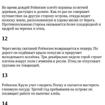
Во время дождей Робинзон плетёт корзины из ветвей
деревьев, растущих в долине. Как-то раз он совершает
путешествие на другую сторону острова, откуда видит
полоску земли, расположенную в сорока милях от берега.
Противоположная сторона оказывается более плодородной и
щедрой на черепах и птиц.
12
Через месяц скитаний Робинзон возвращается в пещеру. По
дороге он подбивает крыло попугаю и приручает
молоденького козлёнка. Три декабрьские недели герой строит
плетень вокруг поля с ячменём и рисом. Птиц он отпугивает
трупами их товарищей.
13
Робинзон Крузо учит говорить Попку и пытается мастерить
глиняную посуду. Третий год пребывания на острове он
посвящает работе по выпечке хлеба.
14