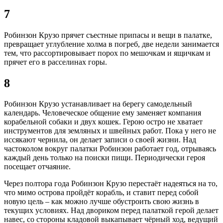
7
Робинзон Крузо прячет съестные припасы и вещи в палатке,
превращает углубление холма в погреб, две недели занимается
тем, что рассортировывает порох по мешочкам и ящичкам и
прячет его в расселинах горы.
8
Робинзон Крузо устанавливает на берегу самодельный
календарь. Человеческое общение ему заменяет компания
корабельной собаки и двух кошек. Герою остро не хватает
инструментов для земляных и швейных работ. Пока у него не
иссякают чернила, он делает записи о своей жизни. Над
частоколом вокруг палатки Робинзон работает год, отрываясь
каждый день только на поиски пищи. Периодически героя
посещает отчаяние.
Через полтора года Робинзон Крузо перестаёт надеяться на то,
что мимо острова пройдёт корабль, и ставит перед собой
новую цель – как можно лучше обустроить свою жизнь в
текущих условиях. Над двориком перед палаткой герой делает
навес, со стороны кладовой выкапывает чёрный ход, ведущий