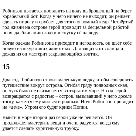
Робинзон пытается поставить на воду выброшенный на берег
корабельный бот. Когда у него ничего не выходит, он решает
сделать пирогу и срубает для этого огромный кедр. Четвёртый
год жизни на острове герой проводит за бесцельной работой
по выдалбливанию лодки и спуску её на воду.
Когда одежда Робинзона приходит в негодность, он шьёт себе
новую из шкур диких животных. Для защиты от солнца и
дождя из он мастерит закрывающийся зонтик.
15
Два года Робинзон строит маленькую лодку, чтобы совершить
путешествие вокруг острова. Огибая гряду подводных скал,
он чуть было не оказывается в открытом море. Назад герой
возвращается с радостью – остров, вызывавший у него доселе
тоску, кажется ему милым и родным. Ночь Робинзон проводит
на «даче». Утром его будят крики Попки.
Выйти в море второй раз герой уже не решается. Он
продолжает мастерить вещи и очень радуется, когда ему
удаётся сделать курительную трубку.