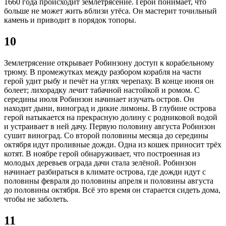
1660 года происходит землетрясение. Герой понимает, что
больше не может жить вблизи утёса. Он мастерит точильный
камень и приводит в порядок топоры.
10
Землетрясение открывает Робинзону доступ к корабельному
трюму. В промежутках между разбором корабля на части
герой удит рыбу и печёт на углях черепаху. В конце июня он
болеет; лихорадку лечит табачной настойкой и ромом. С
середины июля Робинзон начинает изучать остров. Он
находит дыни, виноград и дикие лимоны. В глубине острова
герой натыкается на прекрасную долину с родниковой водой
и устраивает в ней дачу. Первую половину августа Робинзон
сушит виноград. Со второй половины месяца до середины
октября идут проливные дожди. Одна из кошек приносит трёх
котят. В ноябре герой обнаруживает, что построенная из
молодых деревьев ограда дачи стала зелёной. Робинзон
начинает разбираться в климате острова, где дожди идут с
половины февраля до половины апреля и половины августа
до половины октября. Всё это время он старается сидеть дома,
чтобы не заболеть.
11