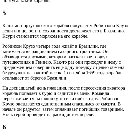
португальский корабль.
5
Капитан португальского корабля покупает у Робинзона Крузо
вещи и в целости и сохранности доставляет его в Бразилию.
Ксури становится моряком на его корабле.
Робинзон Крузо четыре года живёт в Бразилии, где
занимается выращиванием сахарного тростника. Он
обзаводится друзьями, которым рассказывает о двух
путешествиях в Гвинею. Как-то раз они приходят к нему с
предложением совершить ещё одну поездку с целью обмена
безделушек на золотой песок. 1 сентября 1659 года корабль
отплывает от берегов Бразилии.
На двенадцатый день плавания, после пересечения экватора
корабль попадает в бурю и садится на мель. Команда
пересаживается на шлюпку, но и та идёт ко дну. Робинзон
Крузо оказывается единственным спасшимся от смерти. В
начале он радуется, затем оплакивает погибших товарищей.
Ночь герой проводит на раскидистом дереве.
6