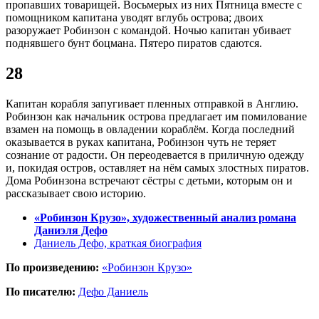
пропавших товарищей. Восьмерых из них Пятница вместе с
помощником капитана уводят вглубь острова; двоих
разоружает Робинзон с командой. Ночью капитан убивает
поднявшего бунт боцмана. Пятеро пиратов сдаются.
28
Капитан корабля запугивает пленных отправкой в Англию.
Робинзон как начальник острова предлагает им помилование
взамен на помощь в овладении кораблём. Когда последний
оказывается в руках капитана, Робинзон чуть не теряет
сознание от радости. Он переодевается в приличную одежду
и, покидая остров, оставляет на нём самых злостных пиратов.
Дома Робинзона встречают сёстры с детьми, которым он и
рассказывает свою историю.
«Робинзон Крузо», художественный анализ романа
Даниэля Дефо
Даниель Дефо, краткая биография
По произведению:
«Робинзон Крузо»
По писателю:
Дефо Даниель