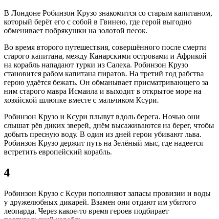
В Лондоне Робинзон Крузо знакомится со старым капитаном,
который берёт его с собой в Гвинею, где герой выгодно
обменивает побрякушки на золотой песок.
Во время второго путешествия, совершённого после смерти
старого капитана, между Канарскими островами и Африкой
на корабль нападают турки из Салеха. Робинзон Крузо
становится рабом капитана пиратов. На третий год рабства
герою удаётся бежать. Он обманывает присматривающего за
ним старого мавра Исмаила и выходит в открытое море на
хозяйской шлюпке вместе с мальчиком Ксури.
Робинзон Крузо и Ксури плывут вдоль берега. Ночью они
слышат рёв диких зверей, днём высаживаются на берег, чтобы
добыть пресную воду. В один из дней герои убивают льва.
Робинзон Крузо держит путь на Зелёный мыс, где надеется
встретить европейский корабль.
4
Робинзон Крузо с Ксури пополняют запасы провизии и воды
у дружелюбных дикарей. Взамен они отдают им убитого
леопарда. Через какое-то время героев подбирает