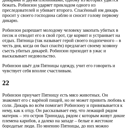
бежать. Робинзон ударяет прикладом одного из
преследователей и убивает второго. Спасённый им дикарь
просит у своего господина саблю и сносит голову первому
дикарю.
Робинзон разрешает молодому человеку закопать убитых в
песок и отводит его в свой грот, где кормит и устраивает на
отдых. Пятница (так называет герой своего подопечного – в
честь дня, когда он был спасён) предлагает своему хозяину
съесть убитых дикарей. Робинзон приходит в ужас и
высказывает недовольство.
Робинзон шьёт для Пятницы одежду, учит его говорить и
чувствует себя вполне счастливым.
22
Робинзон приучает Пятницу есть мясо животных. Он
знакомит его с варёной пищей, но не может привить любовь к
соли. Дикарь во всём помогает Робинзону и привязывается к
нему, как к отцу. Он рассказывает ему, что лежащий рядом
материк – это остров Тринидад, рядом с которым живут дикие
племена карибов, а далеко на западе – белые и жестокие
бородатые люди. По мнению Пятницы, до них можно