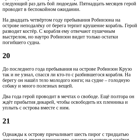
следующий раз дать бой людоедам. Пятнадцать месяцев герой
проводит в беспокойном ожидании.
На двадцать четвёртом году пребывания Робинзона на
острове неподалёку от берега терпит крушение корабль. Герой
разводит костёр. С корабля ему отвечают пушечным
выстрелом, но наутро Робинзон видит только остатки
погибшего судна.
20
До последнего года пребывания на острове Робинзон Крузо
так и не узнал, спасся ли кто-то с разбившегося корабля. На
берегу он нашёл тело молодого юнги; на судне – голодную
собаку и много полезных вещей.
Два года герой проводит в мечтах о свободе. Ещё полтора он
ждёт прибытия дикарей, чтобы освободить их пленника и
уплыть с острова вместе с ним.
21
Однажды к острову причаливает шесть пирог с тридцатью
дикарями и двумя пленниками, одному из которых удаётся