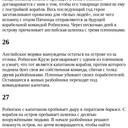
договаривается с ним о том, чтобы его товарищи помогли ему
с постройкой корабля. Весь последующий год герои
заготавливают провизию для «белых людей», после чего
испанец с отцом Пятницы отправляются за будущей
корабельной командой Робинзона. Через несколько дней к
острову причаливает английская шлюпка с тремя пленниками.
26
Английские моряки вынуждены остаться на острове из-за
отлива. Робинзон Крузо разговаривает с одним из пленников
и узнаёт, что тот является капитаном корабля, против которого
подняла бунт своя же собственная команда, сбитая с толку
двумя разбойниками. Пленные убивают своих поработителей.
Оставшиеся в живых разбойники переходят под
командование капитана.
27
Робинзон с капитаном пробивает дыру в пиратском баркасе. С
корабля на остров пребывает шлюпка с десятью
вооружёнными людьми. В начале разбойники решают
покинуть остров, но затем возвращаются, чтобы найти