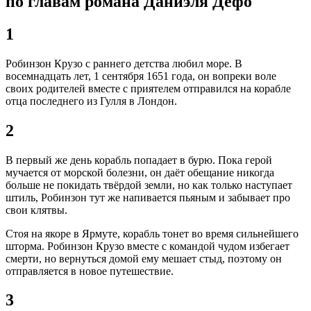
по главам романа Даниэля Дефо
1
Робинзон Крузо с раннего детства любил море. В
восемнадцать лет, 1 сентября 1651 года, он вопреки воле
своих родителей вместе с приятелем отправился на корабле
отца последнего из Гулля в Лондон.
2
В первый же день корабль попадает в бурю. Пока герой
мучается от морской болезни, он даёт обещание никогда
больше не покидать твёрдой земли, но как только наступает
штиль, Робинзон тут же напивается пьяным и забывает про
свои клятвы.
Стоя на якоре в Ярмуте, корабль тонет во время сильнейшего
шторма. Робинзон Крузо вместе с командой чудом избегает
смерти, но вернуться домой ему мешает стыд, поэтому он
отправляется в новое путешествие.
3