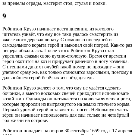
за пределы ограды, мастерит стол, стулья и полки.
9
Робинзон Крузо начинает вести дневник, из которого
читатель узнаёт, что ему всё-таки удалось смастерить из
«железного дерева» лопату. С помощью последней и
самодельного корыта герой и выкопал свой погреб. Как-то раз
пещера обвалилась. После этого Робинзон Крузо стал
укреплять сваями свою кухню-столовую. Время от времени
герой охотится на коз и приручает раненого в ногу козлёнка.
С птенцами диких голубей такой номер не проходит – они
улетают сразу же, как только становятся взрослыми, поэтому в
дальнейшем герой берёт их из гнёзд для еды.
Робинзон Крузо жалеет о том, что ему не удаётся сделать
бочонки, а вместо восковых свечей приходится использовать
козий жир. Однажды он натыкается на колосья ячменя и риса,
которые проросли из вытряхнутого на землю птичьего корма.
Первый урожай герой оставляет на посев. Небольшую часть
зёрен он начинает использовать для еды только на четвёртый
год жизни на острове.
Робинзон попадает на остров 30 сентября 1659 года. 17 апреля