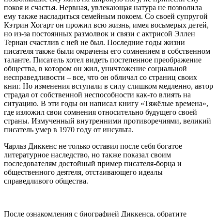
покоя и счастья. Нервная, увлекающая натура не позволила
ему также насладиться семейным покоем. Со своей супругой
Кэтрин Хогарт он прожил всю жизнь, имея восьмерых детей,
но из-за постоянных размолвок и связи с актрисой Эллен
Тернан счастлив с ней не был. Последние годы жизни
писателя также были омрачены его сомнением в собственном
таланте. Писатель хотел видеть постепенное преображение
общества, в котором он жил, уничтожение социальной
несправедливости – все, что он обличал со страниц своих
книг. Но изменения вступали в силу слишком медленно, автор
страдал от собственной неспособности как-то влиять на
ситуацию. В эти годы он написал книгу «Тяжёлые времена»,
где изложил свои сомнения относительно будущего своей
страны. Измученный внутренними противоречиями, великий
писатель умер в 1970 году от инсульта.
Чарльз Диккенс не только оставил после себя богатое
литературное наследство, но также показал своим
последователям достойный пример писателя-борца и
общественного деятеля, отстаивающего идеалы
справедливого общества.
После ознакомления с биографией Диккенса, обратите