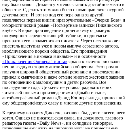
ему было мало – Диккенсу хотелось занять достойное место в
обществе. Сделать это можно было с помощью литературной
деятельности. И вот из под его пера одна за другой
появляются первые книги: нравоучительные «Очерки Боза» и
юмористический роман «Посмертные записки Пиквикского
клуба». Второе произведение принесло ему огромную
популярность среди читающей публики, в одночасье
превратив его в знаменитого писателя. Через несколько лет
писатель выступил уже в новом амплуа серьезного автора,
изобличающего пороки общества. Его произведения
«Приключения Николаса Никльби» и в особенности
«Приключения Оливера Твиста»
ярко и красочно рисовали
неприглядную сторону английского общества. Этот роман
получил широкий общественный резонанс и впоследствии
привел к смягчению и даже отмене многих жестоких законов
по отношению к малоимущим и детям-рабочим. Все
последующие годы Диккенс не уставал радовать своих
читателей новыми произведениями «Домби и сын»,
автобиографичный роман «Дэвид Копперфильд», принесший
ему общеевропейскую славу и многие другие произведения.
К среднему возрасту Диккенс, казалось бы, достиг всего, чего
хотел. Однако не писательская слава, ни должность главного
редактора газеты «Daily News», ни солидные гонорары,
позволявшие ему жить на широкую ногу, не принесли ему