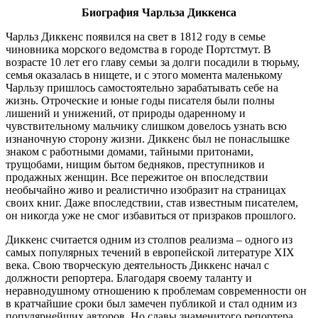
Биография Чарльза Диккенса
Чарльз Диккенс появился на свет в 1812 году в семье
чиновника морского ведомства в городе Портстмут. В
возрасте 10 лет его главу семьи за долги посадили в тюрьму,
семья оказалась в нищете, и с этого момента маленькому
Чарльзу пришлось самостоятельно зарабатывать себе на
жизнь. Отроческие и юные годы писателя были полны
лишений и унижений, от природы одаренному и
чувствительному мальчику слишком довелось узнать всю
изнаночную сторону жизни. Диккенс был не понаслышке
знаком с работными домами, тайными притонами,
трущобами, нищим бытом бедняков, преступников и
продажных женщин. Все пережитое он впоследствии
необычайно живо и реалистично изобразит на страницах
своих книг. Даже впоследствии, став известным писателем,
он никогда уже не смог избавиться от призраков прошлого.
Диккенс считается одним из столпов реализма – одного из
самых популярных течений в европейской литературе XIX
века. Свою творческую деятельность Диккенс начал с
должности репортера. Благодаря своему таланту и
неравнодушному отношению к проблемам современности он
в кратчайшие сроки был замечен публикой и стал одним из
популярнейших авторов. Но славы знаменитого репортера