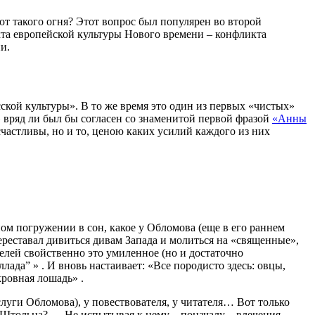
 от такого огня? Этот вопрос был популярен во второй
кта европейской культуры Нового времени – конфликта
и.
ской культуры». В то же время это один из первых «чистых»
 вряд ли был бы согласен со знаменитой первой фразой
«Анны
 счастливы, но и то, ценою каких усилий каждого из них
.
ом погружении в сон, какое у Обломова (еще в его раннем
ереставал дивиться дивам Запада и молиться на «священные»,
елей свойственно это умиленное (но и достаточно
ада” » . И вновь настаивает: «Все породисто здесь: овцы,
ровная лошадь» .
луги Обломова), у повествователя, у читателя… Вот только
а Штольца? … Не испытывая к нему – поначалу – влечения-