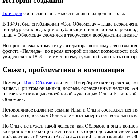
История создания
Гончаров
свой главный замысел вынашивал долгие годы.
В 1849 г. был опубликован «Сон Обломова» – глава неокончен
петербургских редакций о публикации полного текста романа, 
план « Обломова» сложился в творческом воображении писател
Но принадлежа к тому типу литератора, которому для создания
фрегате «Паллада», во время которой он имел возможность на
увидел свет в 1859 г., и именно ему суждено было стать гонча
Сюжет, проблематика и композиция
Помещик
Илья Обломов
живет в Петербурге на те средства, ко
нашел. При этом он милый, добрый, образованный человек. Анд
пытается с помощью своей юной «ученицы» Ольги Ильинской. О
Обломова.
Неторопливое развитие романа Ильи и Ольги составляет централ
Оказывается, в самом Обломове «был заперт свет, который иска
Но Ольге не нужен такой человек, как Обломов, и она в конц
которой в конце концов женится и с которой до самой своей см
мифологический мотив (Агафий – святой, защищающий людей от 