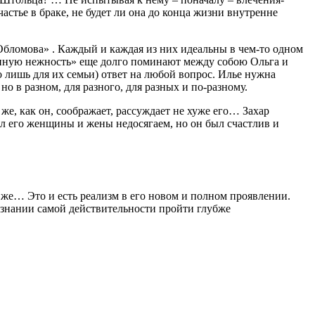
астье в браке, не будет ли она до конца жизни внутренне
«Обломова» . Каждый и каждая из них идеальны в чем-то одном
убиную нежность» еще долго поминают между собою Ольга и
 лишь для их семьи) ответ на любой вопрос. Илье нужна
 но в разном, для разного, для разных и по-разному.
же, как он, соображает, рассуждает не хуже его… Захар
л его женщины и жены недосягаем, но он был счастлив и
шь же… Это и есть реализм в его новом и полном проявлении.
познании самой действительности пройти глубже