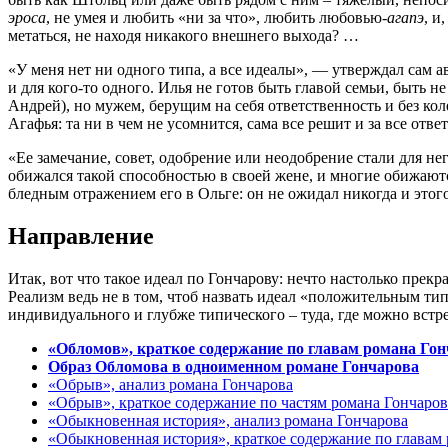
эроса
, не умея и любить «ни за что», любить любовью-
агапэ
, и
метаться, не находя никакого внешнего выхода? …
«У меня нет ни одного типа, а все идеалы», — утверждал сам а
и для кого-то одного. Илья не готов быть главой семьи, быт
Андрей), но мужем, берущим на себя ответственность и без ко
Агафья: та ни в чем не усомнится, сама все решит и за все отве
«Ее замечание, совет, одобрение или неодобрение стали для не
обижался такой способностью в своей жене, и многие обижают
бледным отражением его в Ольге: он не ожидал никогда и этог
Направление
Итак, вот что такое идеал по Гончарову: нечто настолько прек
Реализм ведь не в том, чтоб назвать идеал «положительным тип
индивидуального и глубже типического – туда, где можно встр
«Обломов», краткое содержание по главам романа Го
Образ Обломова в одноименном романе Гончарова
«Обрыв», анализ романа Гончарова
«Обрыв», краткое содержание по частям романа Гончаров
«Обыкновенная история», анализ романа Гончарова
«Обыкновенная история», краткое содержание по главам