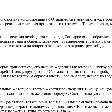
ного романа «Обломовщина». Отправляясь в летний отпуск в род
уверенно рассчитывая привезти его из отпуска. Таким образом, 
я.
 произведения необходима сверхидея, Гончаров вновь обратился
блюдать нравы и обычаи, характеры и темпераменты самых разны
ровским ответом на вопрос о «корнях» и о «кроне» русской души.
торые приносит ему его имение – деревня Обломовка. Службу он 
рей Штольц, друг детства Обломова, тщетно пытается «пробудит
н надеется таким образом внести «ровный свет, несколько гра
ьные – вторую и третью – части произведения. В конце концов в
л выхода, но только жег свою тюрьму» . Свет натолкнулся на све
е концов становится женою Штольца. А Илья в 4-й части роман
ерти ведет «растительное» существование. « В ее имени, – замеч
извержения Этны, то есть огня, ада) » .