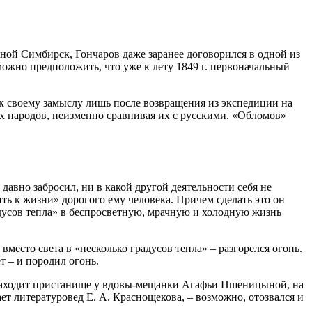
ной Симбирск, Гончаров даже заранее договорился в одной из
можно предположить, что уже к лету 1849 г. первоначальный
 к своему замыслу лишь после возвращения из экспедиции на
х народов, неизменно сравнивая их с русскими. «Обломов»
давно забросил, ни в какой другой деятельности себя не
ь к жизни» дорогого ему человека. Причем сделать это он
дусов тепла» в беспросветную, мрачную и холодную жизнь
место света в «несколько градусов тепла» – разгорелся огонь.
т – и породил огонь.
а находит пристанище у вдовы-мещанки Агафьи Пшеницыной, на
ает литературовед Е. А. Краснощекова, – возможно, отозвался и