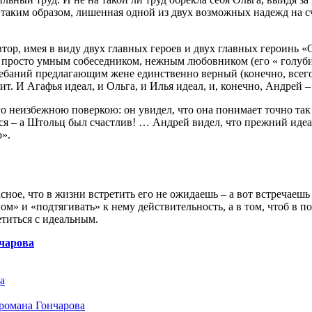
, таким образом, лишенная одной из двух возможных надежд на сч
втор, имея в виду двух главных героев и двух главных героинь 
ь не просто умным собеседником, нежным любовником (его « гол
лебаний предлагающим жене единственно верный (конечно, всего
тит. И Агафья идеал, и Ольга, и Илья идеал, и, конечно, Андрей –
го неизбежною поверкою: он увидел, что она понимает точно так 
ся – а Штольц был счастлив! … Андрей видел, что прежний идеа
о».
расное, что в жизни встретить его не ожидаешь – а вот встречае
ом» и «подтягивать» к нему действительность, а в том, чтоб в 
етиться с идеальным.
нчарова
а
 романа Гончарова