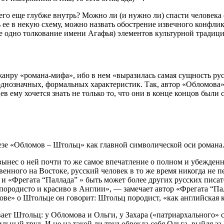
 его еще глубже внутрь? Можно ли (и нужно ли) спасти человека
 ее в некую схему, можно назвать обострение извечного конфли
е одно толкование имени Агафья) элементов культурной традици
анру «романа-мифа», ибо в нем «выразилась самая сущность рус
однозначных, формальных характеристик. Так, автор «Обломова»
в ему хочется знать не только то, что они в конце концов были
езе «Обломов – Штольц» как главной символической оси романа
ынес о ней почти то же самое впечатление о полном и убежденн
венного на Востоке, русский человек в то же время никогда не п
и «Фрегата “Паллада” » быть может более других русских писат
породисто и красиво в Англии», — замечает автор «Фрегата “Палл
ве» о Штольце он говорит: Штольц породист, «как английская к
ает Штольц: у Обломова и Ольги, у Захара («патриархального» с
льный труд. И не на такой ли труд обрекла себя Ольга, выйдя з