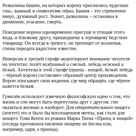
Развалины башни, на которых ворону приснились чудесные
сны,- важный в символизме образ. Башня – это стремление
вверх, духовный рост. Значит, развалины – остановка в
движении, угасание, смерть.
Поведение ворона одновременно присуще и птицам этого
вида, и близкому другу, пришедшему к терпящему бедствие
товарищу. Он всегда в тревоге, он трепещет от волненья,
спеша передать радостное известие.
Инверсии в третьей строфе акцентируют внимание читателя
на эпитетах: полёт
воздушный и
смелый
, лебедь
нежный и
белый
. Антитезы в этой строфе (принц - нищий, белый лебедь
– чёрный ворон) составляют образный центр произведения.
Ворон описывает свои видения, где мир обращён, где чёрное
кажется белым.
Гумилёв использует извечную философскую идею о том, что
жизнь и сон могут быть перепутаны друг с другом, сон
оказаться жизнью и наоборот. Для
отвратительного
нищего
(эпитет) это и было бы воплощением мечты, как стало для
нищего Тома Кенти из романа Марка Твена «Принц и нищий»
(отсюда противопоставление нищему не богача или,
например, царя, а принца).