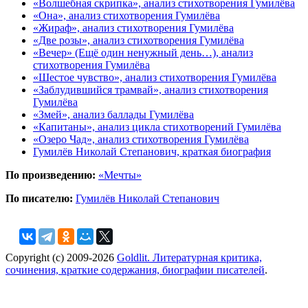
«Волшебная скрипка», анализ стихотворения Гумилёва
«Она», анализ стихотворения Гумилёва
«Жираф», анализ стихотворения Гумилёва
«Две розы», анализ стихотворения Гумилёва
«Вечер» (Ещё один ненужный день…), анализ
стихотворения Гумилёва
«Шестое чувство», анализ стихотворения Гумилёва
«Заблудившийся трамвай», анализ стихотворения
Гумилёва
«Змей», анализ баллады Гумилёва
«Капитаны», анализ цикла стихотворений Гумилёва
«Озеро Чад», анализ стихотворения Гумилёва
Гумилёв Николай Степанович, краткая биография
По произведению:
«Мечты»
По писателю:
Гумилёв Николай Степанович
Copyright (c) 2009-2026
Goldlit. Литературная критика,
сочинения, краткие содержания, биографии писателей
.