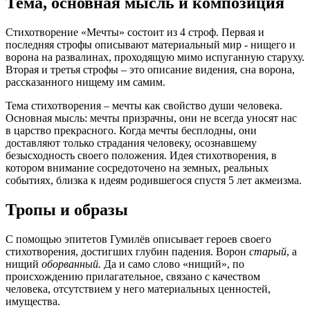
Тема, основная мысль и композиция
Стихотворение «Мечты» состоит из 4 строф. Первая и
последняя строфы описывают материальный мир - нищего и
ворона на развалинах, проходящую мимо испуганную старуху.
Вторая и третья строфы – это описание видения, сна ворона,
рассказанного нищему им самим.
Тема стихотворения – мечты как свойство души человека.
Основная мысль: мечты призрачны, они не всегда уносят нас
в царство прекрасного. Когда мечты бесплодны, они
доставляют только страдания человеку, осознавшему
безысходность своего положения. Идея стихотворения, в
котором внимание сосредоточено на земных, реальных
событиях, близка к идеям родившегося спустя 5 лет акмеизма.
Тропы и образы
С помощью эпитетов Гумилёв описывает героев своего
стихотворения, достигших глубин падения. Ворон
старый
, а
нищий
оборванный.
Да и само слово «нищий», по
происхождению прилагательное, связано с качеством
человека, отсутствием у него материальных ценностей,
имущества.