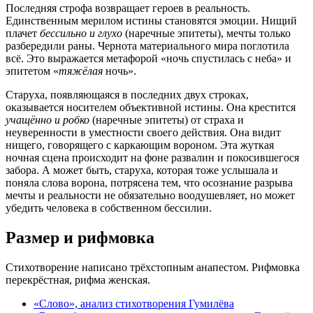
Последняя строфа возвращает героев в реальность.
Единственным мерилом истины становятся эмоции. Нищий
плачет
бессильно и глухо
(наречные эпитеты), мечты только
разбередили раны. Чернота материального мира поглотила
всё. Это выражается метафорой «ночь спустилась с неба» и
эпитетом «
тяжёлая
ночь».
Старуха, появляющаяся в последних двух строках,
оказывается носителем объективной истины. Она крестится
учащённо и робко
(наречные эпитеты) от страха и
неуверенности в уместности своего действия. Она видит
нищего, говорящего с каркающим вороном. Эта жуткая
ночная сцена происходит на фоне развалин и покосившегося
забора. А может быть, старуха, которая тоже услышала и
поняла слова ворона, потрясена тем, что осознание разрыва
мечты и реальности не обязательно воодушевляет, но может
убедить человека в собственном бессилии.
Размер и рифмовка
Стихотворение написано трёхстопным анапестом. Рифмовка
перекрёстная, рифма женская.
«Слово», анализ стихотворения Гумилёва