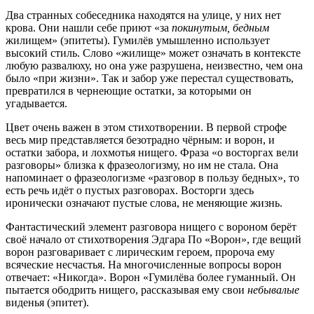
Два странных собеседника находятся на улице, у них нет
крова. Они нашли себе приют «за
покинутым, бедным
жилищем» (эпитеты). Гумилёв умышленно использует
высокий стиль. Слово «жилище» может означать в контексте
любую развалюху, но она уже разрушена, неизвестно, чем она
было «при жизни». Так и забор уже перестал существовать,
превратился в чернеющие остатки, за которыми он
угадывается.
Цвет очень важен в этом стихотворении. В первой строфе
весь мир представляется безотрадно чёрным: и ворон, и
остатки забора, и лохмотья нищего. Фраза «о восторгах вели
разговоры» близка к фразеологизму, но им не стала. Она
напоминает о фразеологизме «разговор в пользу бедных», то
есть речь идёт о пустых разговорах. Восторги здесь
иронически означают пустые слова, не меняющие жизнь.
Фантастический элемент разговора нищего с вороном берёт
своё начало от стихотворения Эдгара По «Ворон», где вещий
ворон разговаривает с лирическим героем, пророча ему
всяческие несчастья. На многочисленные вопросы ворон
отвечает: «Никогда». Ворон «Гумилёва более гуманный. Он
пытается ободрить нищего, рассказывая ему свои
небывалые
виденья (эпитет).