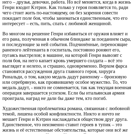
него – друзья, девочки, работа. Но всё меняется, когда в жизнь
Генри входит Кэтрин. Как только у героя появляется то, ради
чего стоит жить по-настоящему, он без зазрения совести
покидает поле боя, чтобы заниматься единственным, что его
интересует – есть, пить, спать с любимой женщиной.
Во многом на решение Генри избавиться от оружия влияет и
его рана, полученная в обычном блиндаже за поеданием сыра,
и последующие за ней события. Подчинённые, переносящие
раненого лейтенанта в госпиталь, постоянно роняют его,
пугаясь выстрелов; в машине, на которой Генри вывозят с
поля боя, на него капает кровь умершего солдата – всё это
выглядит и нелепо, и страшно, одновременно. Верхом фарса
становятся рассуждения друга главного героя, хирурга
Ринальди, о том, какую медаль дадут раненому – бронзовую
или серебряную, как проявившему особое мужество. То, что
медаль дадут, - никто не сомневается, так как текущая военная
операция завершается успехом. Если бы итальянская армия
проиграла, наград не дали бы даже тем, кто погиб.
Художественная проблематика романа, связанная с любовной
темой, лишена особой конфликтности. Никто и ничто не
мешает Генри и Кэтрин наслаждаться обществом друг друга.
Единственное, что неизменно ставит героев в тупик – это
жизнь и её естественные обстоятельства, которые они всё же