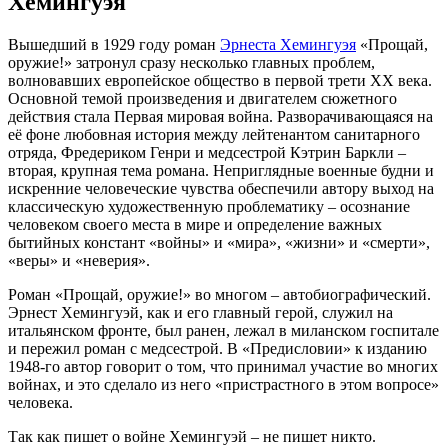
Хемингуэя
Вышедший в 1929 году роман
Эрнеста Хемингуэя
«Прощай,
оружие!» затронул сразу несколько главных проблем,
волновавших европейское общество в первой трети XX века.
Основной темой произведения и двигателем сюжетного
действия стала Первая мировая война. Разворачивающаяся на
её фоне любовная история между лейтенантом санитарного
отряда, Фредериком Генри и медсестрой Кэтрин Баркли –
вторая, крупная тема романа. Неприглядные военные будни и
искренние человеческие чувства обеспечили автору выход на
классическую художественную проблематику – осознание
человеком своего места в мире и определение важных
бытийных констант «войны» и «мира», «жизни» и «смерти»,
«веры» и «неверия».
Роман «Прощай, оружие!» во многом – автобиографический.
Эрнест Хемингуэй, как и его главный герой, служил на
итальянском фронте, был ранен, лежал в миланском госпитале
и пережил роман с медсестрой. В «Предисловии» к изданию
1948-го автор говорит о том, что принимал участие во многих
войнах, и это сделало из него «пристрастного в этом вопросе»
человека.
Так как пишет о войне Хемингуэй – не пишет никто.