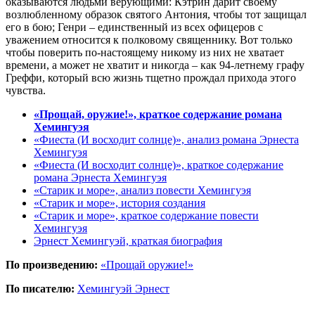
оказываются людьми верующими: Кэтрин дарит своему
возлюбленному образок святого Антония, чтобы тот защищал
его в бою; Генри – единственный из всех офицеров с
уважением относится к полковому священнику. Вот только
чтобы поверить по-настоящему никому из них не хватает
времени, а может не хватит и никогда – как 94-летнему графу
Греффи, который всю жизнь тщетно прождал прихода этого
чувства.
«Прощай, оружие!», краткое содержание романа
Хемингуэя
«Фиеста (И восходит солнце)», анализ романа Эрнеста
Хемингуэя
«Фиеста (И восходит солнце)», краткое содержание
романа Эрнеста Хемингуэя
«Старик и море», анализ повести Хемингуэя
«Старик и море», история создания
«Старик и море», краткое содержание повести
Хемингуэя
Эрнест Хемингуэй, краткая биография
По произведению:
«Прощай оружие!»
По писателю:
Хемингуэй Эрнест