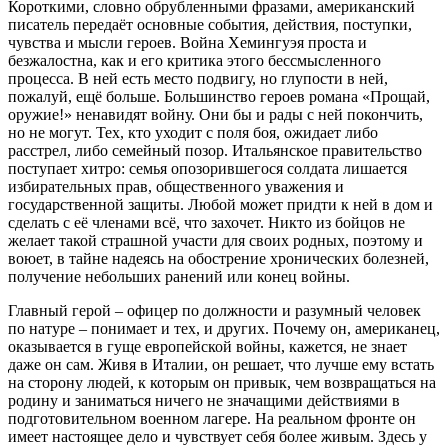
Короткими, словно обрубленными фразами, американский
писатель передаёт основные события, действия, поступки,
чувства и мысли героев. Война Хемингуэя проста и
безжалостна, как и его критика этого бессмысленного
процесса. В ней есть место подвигу, но глупости в ней,
пожалуй, ещё больше. Большинство героев романа «Прощай,
оружие!» ненавидят войну. Они бы и рады с ней покончить,
но не могут. Тех, кто уходит с поля боя, ожидает либо
расстрел, либо семейный позор. Итальянское правительство
поступает хитро: семья опозорившегося солдата лишается
избирательных прав, общественного уважения и
государственной защиты. Любой может придти к ней в дом и
сделать с её членами всё, что захочет. Никто из бойцов не
желает такой страшной участи для своих родных, поэтому и
воюет, в тайне надеясь на обострение хронических болезней,
получение небольших ранений или конец войны.
Главный герой – офицер по должности и разумный человек
по натуре – понимает и тех, и других. Почему он, американец,
оказывается в гуще европейской войны, кажется, не знает
даже он сам. Живя в Италии, он решает, что лучше ему встать
на сторону людей, к которым он привык, чем возвращаться на
родину и заниматься ничего не значащими действиями в
подготовительном военном лагере. На реальном фронте он
имеет настоящее дело и чувствует себя более живым. Здесь у