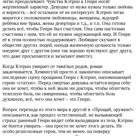
легко преодолевают. Чувства Кэтрин к Генри носят
жертвенный характер. Девушке от мужа нужна только любовь
и верность – всё остальное её не интересует. Кэтрин легко
мирится с положением любовницы, женщины, ждущей
ребёнка вне брака, жены дезертира и т.д., и т.п. Она готова
делать всё, чтобы Генри был счастлив. Она сама настолько
счастлива с ним, что ей не нужен окружающий мир. И Генри
её в этом полностью поддерживает. Любящие скучают в
обществе других людей, находя жизненную цельность только
наедине друг с другом (они так хорошо чувствуют друг друга,
что даже просыпаются и засыпают вместе).
Когда Кэтрин умирает от тяжёлых родов, роман
заканчивается. Хемингуэй просто и лаконично описывает
последнюю сцену прощания Генри с Кэтрин, напоминающей
герою «статую». Перед смертью девушка остаётся верна себе:
она не хочет, чтобы к ней звали ни доктора, чтобы облегчить
телесную боль, ни священника, чтобы облегчить боль
духовную, всё, чего она хочет – это Генри.
Вопрос перехода из этого мира в другой в «Прощай, оружии!»
описывается, как процесс естественный, не вызывающей
страха: раненый Генри видит себя выходящим из тела, Кэтрин
не боится умирать – она просто не хочет этого делать. Не
особо религиозные герои, тем не менее, на поверку